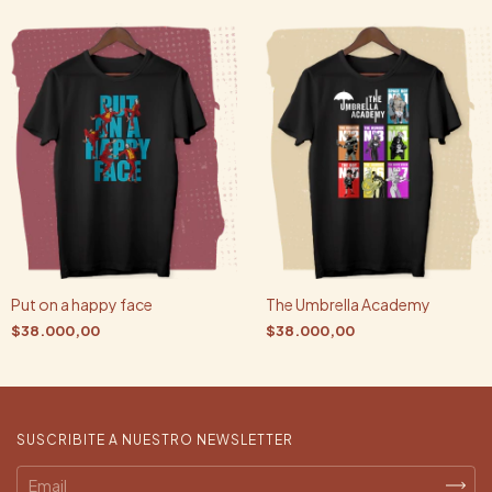
Put on a happy face
The Umbrella Academy
$38.000,00
$38.000,00
SUSCRIBITE A NUESTRO NEWSLETTER