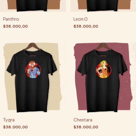
Panthro
Leon O
$38.000,00
$38.000,00
Tygra
Cheetara
$38.000,00
$38.000,00