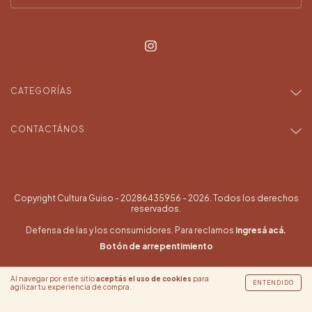
CATEGORÍAS
CONTACTÁNOS
Copyright Cultura Guiso - 20286435956 - 2026. Todos los derechos
reservados.
Defensa de las y los consumidores. Para reclamos
ingresá acá.
Botón de arrepentimiento
Al navegar por este sitio
aceptás el uso de cookies
para
ENTENDIDO
agilizar tu experiencia de compra.