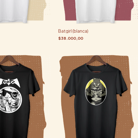
Batgirl (blanca)
$38.000,00