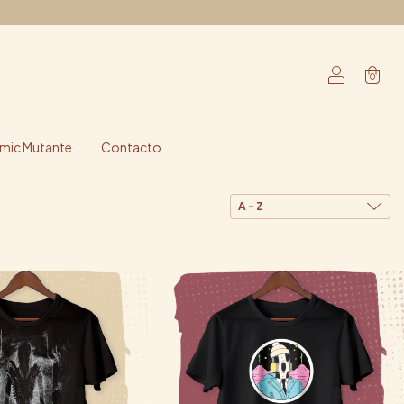
0
ic Mutante
Contacto