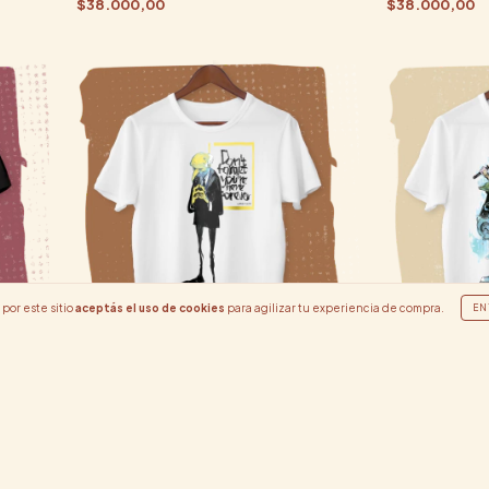
$38.000,00
$38.000,00
por este sitio
aceptás el uso de cookies
para agilizar tu experiencia de compra.
EN
Burns
Capitán Com
$38.000,00
$38.000,00