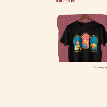
$38.000,00
Al navegar 
Brujas
$38.000,00