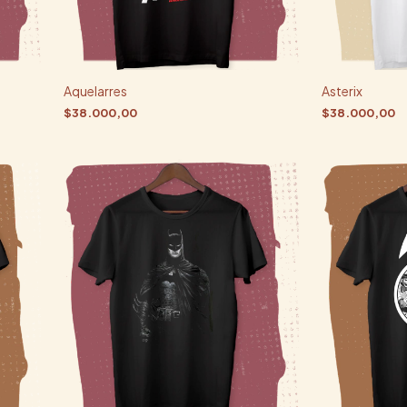
Aquelarres
Asterix
$38.000,00
$38.000,00